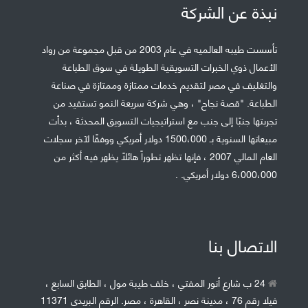
نبذة عن الشركة
تأسست طيبه العالميه في عام 2003 من قبل مجموعة من رواد
الأعمال ذوي الخبرات التسويقية الطويلة في سوق الطباعة
والتغليف في مصر لتقديم خدمات ممتازة وممتازة في صناعة
الطباعة. "قصة نجاح" ، وهي شركة سريعة النمو تستفيد من
تجربتها جنبًا إلى جنب مع استراتيجيات التسويق المحدثة ، بدأت
مبيعاتها السنوية بـ 1500،000 دولار أمريكي ووفقًا لآخر سجلات
العام المالي 2007 ، فإنها تظهر تطوراً هائلاً يظهر فيه أكثر من
6،000،000 دولار أمريكي. .
الاتصال بنا
24 ب شارع أنور المفتي ، خلف طيبة مول ، الطابق السابع ،
فيلا رقم 76 ، مدينة نصر ، القاهرة ، مصر. الرقم البريدى 11371